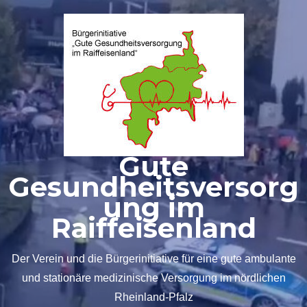
Zum
Inhalt
springen
Gute
Gesundheitsversorg
ung im
Raiffeisenland
Der Verein und die Bürgerinitiative für eine gute ambulante
und stationäre medizinische Versorgung im nördlichen
Rheinland-Pfalz