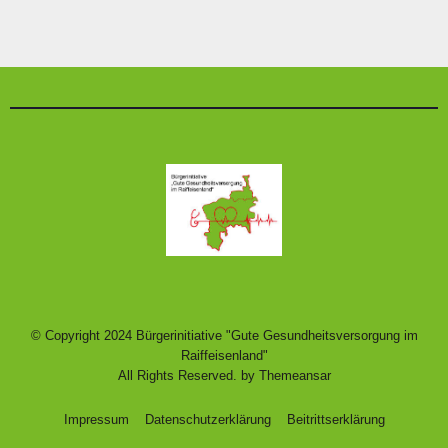
© Copyright 2024 Bürgerinitiative "Gute Gesundheitsversorgung im
Raiffeisenland"
All Rights Reserved. by
Themeansar
Impressum
Datenschutzerklärung
Beitrittserklärung