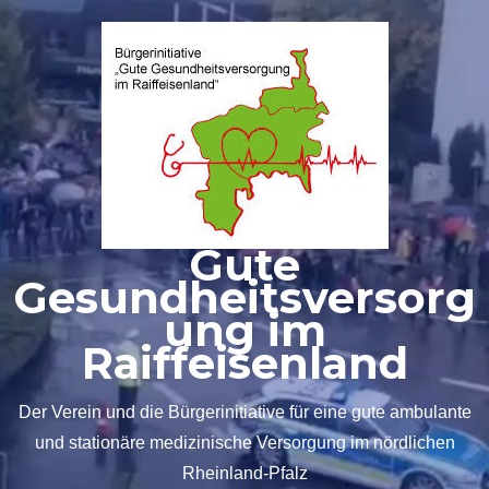
Zum
Inhalt
springen
Gute
Gesundheitsversorg
ung im
Raiffeisenland
Der Verein und die Bürgerinitiative für eine gute ambulante
und stationäre medizinische Versorgung im nördlichen
Rheinland-Pfalz