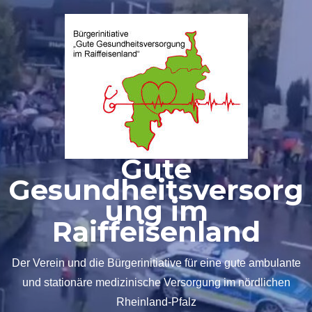
Zum
Inhalt
springen
Gute
Gesundheitsversorg
ung im
Raiffeisenland
Der Verein und die Bürgerinitiative für eine gute ambulante
und stationäre medizinische Versorgung im nördlichen
Rheinland-Pfalz