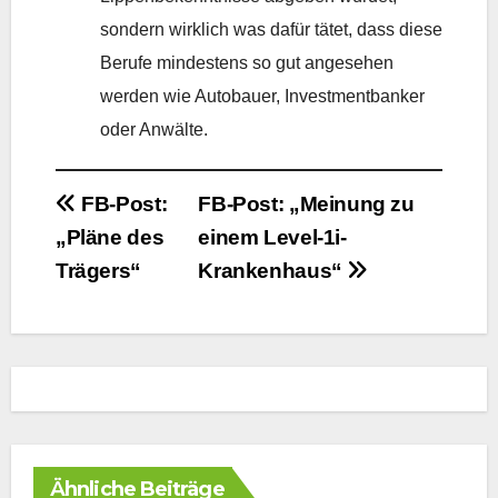
sondern wirklich was dafür tätet, dass diese
Berufe mindestens so gut angesehen
werden wie Autobauer, Investmentbanker
oder Anwälte.
Beitrags-
FB-Post:
FB-Post: „Meinung zu
„Pläne des
einem Level-1i-
Navigation
Trägers“
Krankenhaus“
Ähnliche Beiträge