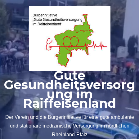
Zum
Inhalt
springen
Gute
Gesundheitsversorg
ung im
Raiffeisenland
Der Verein und die Bürgerinitiative für eine gute ambulante
und stationäre medizinische Versorgung im nördlichen
Rheinland-Pfalz