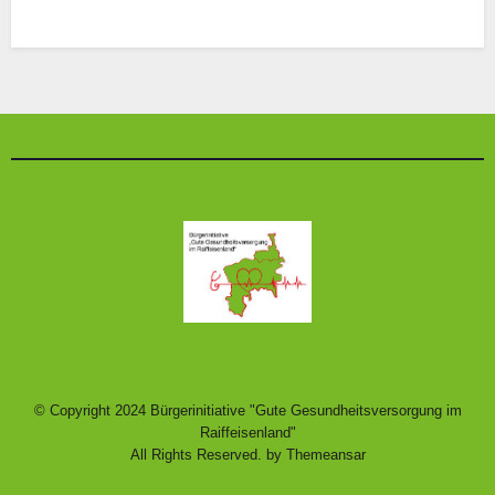
© Copyright 2024 Bürgerinitiative "Gute Gesundheitsversorgung im
Raiffeisenland"
All Rights Reserved. by
Themeansar