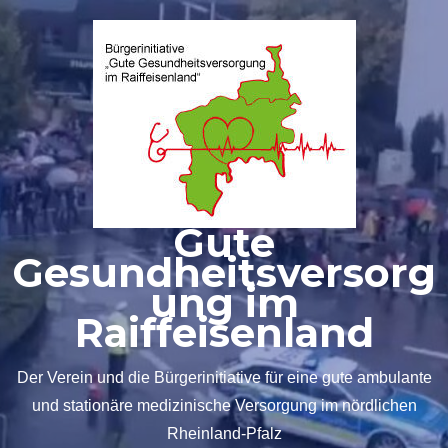
Zum
Inhalt
springen
Gute
Gesundheitsversorg
ung im
Raiffeisenland
Der Verein und die Bürgerinitiative für eine gute ambulante
und stationäre medizinische Versorgung im nördlichen
Rheinland-Pfalz