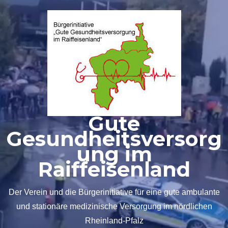
Zum
Inhalt
springen
Gute
Gesundheitsversorg
ung im
Raiffeisenland
Der Verein und die Bürgerinitiative für eine gute ambulante
und stationäre medizinische Versorgung im nördlichen
Rheinland-Pfalz