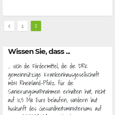
Seitennummerierung
2
1
der
Beiträge
Wissen Sie, dass ...
... sich die Fördermittel, die die DRK
gemeinnützige Krankenhausgesellschaft
mbH Rheinland-Pfalz für die
Sanierungsmaßnahmen erhalten hat, nicht
auf 10,3 Mio Euro belaufen, sondern laut
Auskunft des Gesundheitsministeriums auf