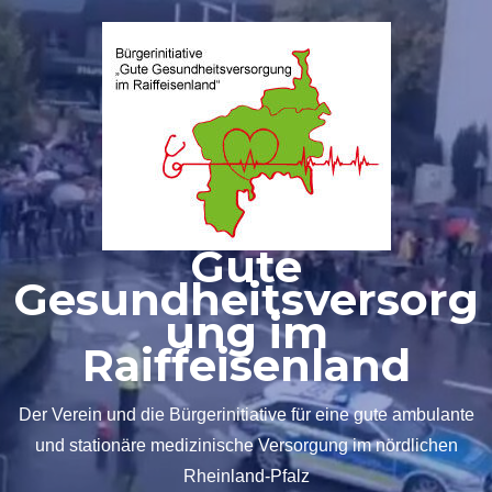
Zum
Inhalt
springen
Gute
Gesundheitsversorg
ung im
Raiffeisenland
Der Verein und die Bürgerinitiative für eine gute ambulante
und stationäre medizinische Versorgung im nördlichen
Rheinland-Pfalz