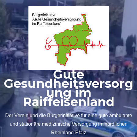
Zum
Inhalt
springen
Gute
Gesundheitsversorg
ung im
Raiffeisenland
Der Verein und die Bürgerinitiative für eine gute ambulante
und stationäre medizinische Versorgung im nördlichen
Rheinland-Pfalz