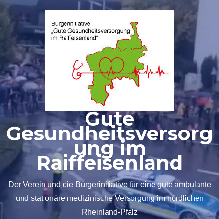
Zum
Inhalt
springen
Gute
Gesundheitsversorg
ung im
Raiffeisenland
Der Verein und die Bürgerinitiative für eine gute ambulante
und stationäre medizinische Versorgung im nördlichen
Rheinland-Pfalz