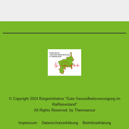
© Copyright 2024 Bürgerinitiative "Gute Gesundheitsversorgung im
Raiffeisenland"
All Rights Reserved. by
Themeansar
Impressum
Datenschutzerklärung
Beitrittserklärung