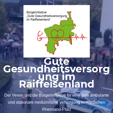
Zum
Inhalt
springen
Gute
Gesundheitsversorg
ung im
Raiffeisenland
Der Verein und die Bürgerinitiative für eine gute ambulante
und stationäre medizinische Versorgung im nördlichen
Rheinland-Pfalz